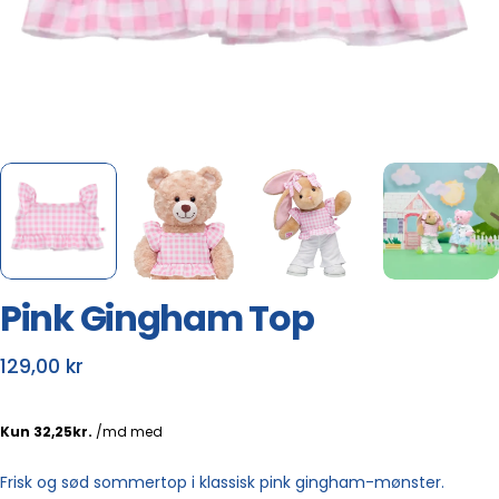
Pink Gingham Top
Normalpris
129,00 kr
Afhent færdig i butik
Byg i butik
Frisk og sød sommertop i klassisk pink gingham-mønster.