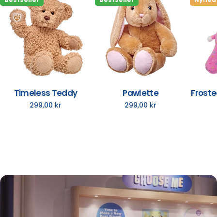
Timeless Teddy
Pawlette
Froste
Normalpris
299,00 kr
Normalpris
299,00 kr