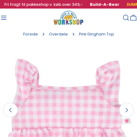
Gå
Fri fragt til pakkeshop v. køb over 349,-
Build-A-Bear
SUMME
til
indhold
I
Forside
Overdele
Pink Gingham Top
Gå
til
produktinfo
Åbn medie 0 i fuld visning