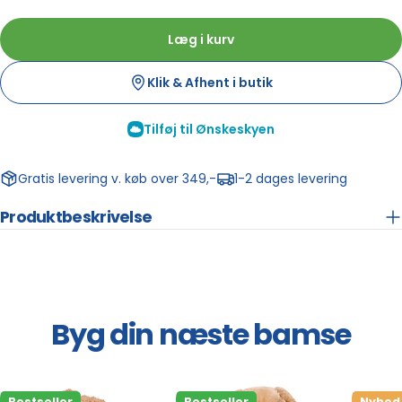
Build-A-Bear Lager - Kastrup
Normalt klar inden for 24 timer
+
På lager
Info
Læg i kurv
Butik Click & Collect Købmagergade
Klik & Afhent i butik
Normalt klar inden for 24 timer
+
På lager
Info
Tilføj til Ønskeskyen
Gratis levering v. køb over 349,-
1-2 dages levering
Produktbeskrivelse
Byg din næste bamse
Bestseller
Bestseller
Nyhed