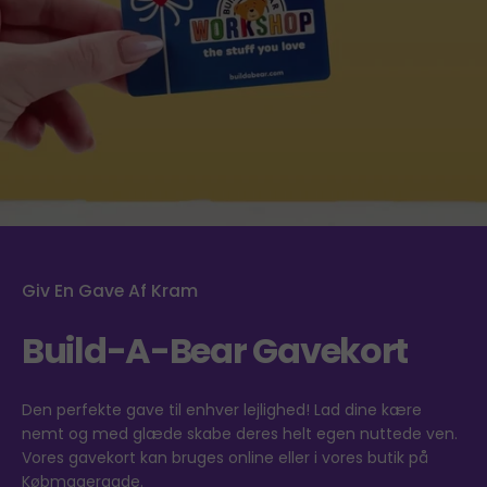
youtube
Giv En Gave Af Kram
Build-A-Bear Gavekort
Den perfekte gave til enhver lejlighed! Lad dine kære
nemt og med glæde skabe deres helt egen nuttede ven.
Vores gavekort kan bruges online eller i vores butik på
Købmagergade.