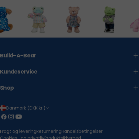
Build-A-Bear
Kundeservice
Shop
L
Danmark (DKK kr.)
a
Facebook
Instagram
YouTube
n
Fragt og levering
Returnering
Handelsbetingelser
d
Cookies- og privatliv
Produktsikkerhed