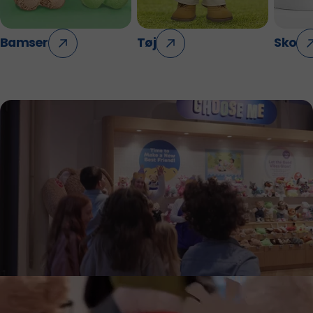
Bamser
Tøj
Sko