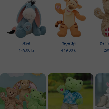
Æsel
Tigerdyr
Denm
449,00 kr
449,00 kr
29