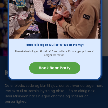
Hold dit eget Build-A-Bear Party!
Børnefødselsdagen klaret på 2 minutter - Du vælger pakken, vi
sørger for resten!
Book Bear Party
Køb 2 minibeans for 199,-
De er bløde, søde og klar til sjov, uanset hvor du tager hen.
Perfekte til at samle, bytte og elske – én er aldrig nok!
Hver Minibean har sin egen charme og masser af
personlighed.